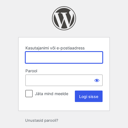
Logi
sisse
Kasutajanimi või e-postiaadress
Parool
Jäta mind meelde
Unustasid parooli?