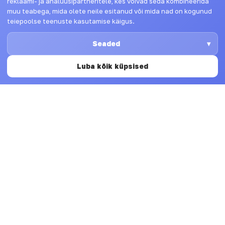
reklaami- ja analüüsipartneritele, kes võivad seda kombineerida
muu teabega, mida olete neile esitanud või mida nad on kogunud
teiepoolse teenuste kasutamise käigus.
Seaded
Luba kõik küpsised
Kontaktid
Lingi
Sotsi
Päev
Lahtiolekuajad
d
aalm
Tallinna tn
eedia
Esmaspäev
8.00 – 16.00
Avaleht
41
Faceboo
Uudised
viljandi@tervisekeskused.ee
Teisipäev
8.00 – 16.00
Koolitervishoi
4333783
Kolmapäev
8.00 – 16.00
Registratuur
Meie
53550890
arstid
Neljapäev
8.00 – 16.00
Juhataja