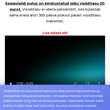
Esmavisiidi puhul on kindlustatud isiku visiiditasu 20
eurot.
Visiiditasu ei võeta patsiendilt, kes külastab
sama eriala arsti 365 päeva jooksul pärast visiiditasu
maksmist.
Loe edasi siit
Veebilehel on kasutatud küpsiseid. Kasutame küpsiseid sisu ja
reklaamide isikupärastamiseks, sotsiaalse meedia funktsioonide
Meie partnerid
pakkumiseks ning liikluse analüüsimiseks. Edastame teavet selle
kohta, kuidas meie saiti kasutate, ka oma sotsiaalse meedia,