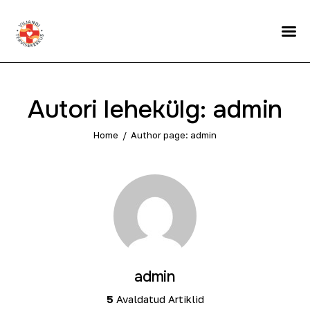
Avaleht
Uudised
Autori lehekülg: admin
Eriarstid
Home
Author page: admin
Koolitervishoid
Teenused
Meie arstid
Patsiendiinfo
admin
Kontaktid
5
Avaldatud Artiklid