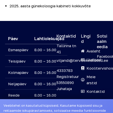
2025. aasta günekoloogia kabineti kokkuvõte
Kontaktid
Lingi
Sotsi
Päev
Lahtiolekuajad
d
aalm
Tallinna tn
eedia
Esmaspäev
8.00 – 16.00
Avaleht
41
Faceboo
Uudised
viljandi@tervisekeskused.ee
Teisipäev
8.00 – 16.00
Koolitervishoi
4333783
Kolmapäev
8.00 – 16.00
Registratuur
Meie
53550890
arstid
Neljapäev
8.00 – 16.00
Juhataja
Kontaktid
Reede
8.00 – 16.00
Veebilehel on kasutatud küpsiseid. Kasutame küpsiseid sisu ja
Laupäev
Suletud
reklaamide isikupärastamiseks, sotsiaalse meedia funktsioonide