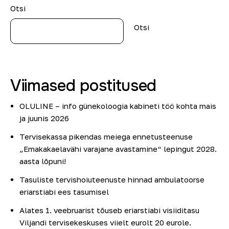
Otsi
Otsi
Viimased postitused
OLULINE – info günekoloogia kabineti töö kohta mais
ja juunis 2026
Tervisekassa pikendas meiega ennetusteenuse
„Emakakaelavähi varajane avastamine“ lepingut 2028.
aasta lõpuni!
Tasuliste tervishoiuteenuste hinnad ambulatoorse
eriarstiabi ees tasumisel
Alates 1. veebruarist tõuseb eriarstiabi visiiditasu
Viljandi tervisekeskuses viielt eurolt 20 eurole.