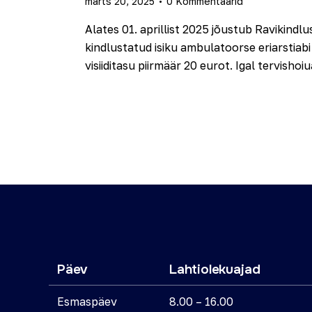
märts 20, 2025
0
Kommentaarid
Alates 01. aprillist 2025 jõustub Ravikin
kindlustatud isiku ambulatoorse eriarstiab
visiiditasu piirmäär 20 eurot. Igal tervisho
Päev
Lahtiolekuajad
Esmaspäev
8.00 – 16.00