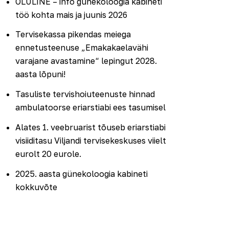
OLULINE – info günekoloogia kabineti
töö kohta mais ja juunis 2026
Tervisekassa pikendas meiega
ennetusteenuse „Emakakaelavähi
varajane avastamine“ lepingut 2028.
aasta lõpuni!
Tasuliste tervishoiuteenuste hinnad
ambulatoorse eriarstiabi ees tasumisel
Alates 1. veebruarist tõuseb eriarstiabi
visiiditasu Viljandi tervisekeskuses viielt
eurolt 20 eurole.
2025. aasta günekoloogia kabineti
kokkuvõte