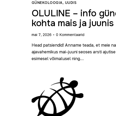
GÜNEKOLOOGIA
,
UUDIS
OLULINE – info güne
kohta mais ja juuni
mai 7, 2026
0
Kommentaarid
Head patsiendid! Anname teada, et meie na
ajavahemikus mai–juuni seoses arsti ajuti
esimesel võimalusel ning…