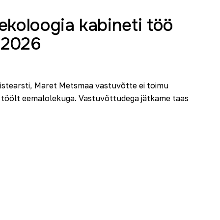
koloogia kabineti töö
s 2026
istearsti, Maret Metsmaa vastuvõtte ei toimu
se töölt eemalolekuga. Vastuvõttudega jätkame taas