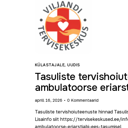
KÜLASTAJALE
,
UUDIS
Tasuliste tervishoi
ambulatoorse eriarst
aprill 16, 2026
0
Kommentaarid
Tasuliste tervishoiuteenuste hinnad Tasuli
Lisainfo siit https://tervisekeskused.ee/i
ambulatoorse-eriarstiabi-ees-tasumisel