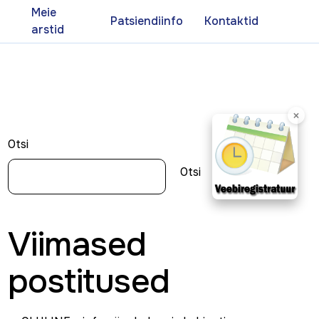
d
Meie
Patsiendiinfo
Kontaktid
arstid
×
Otsi
Otsi
Viimased
postitused