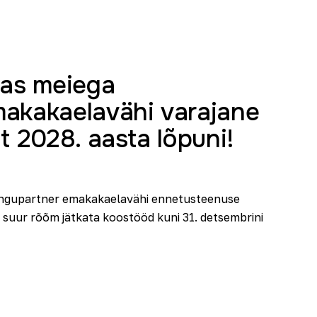
das meiega
akakaelavähi varajane
t 2028. aasta lõpuni!
epingupartner emakakaelavähi ennetusteenuse
on suur rõõm jätkata koostööd kuni 31. detsembrini