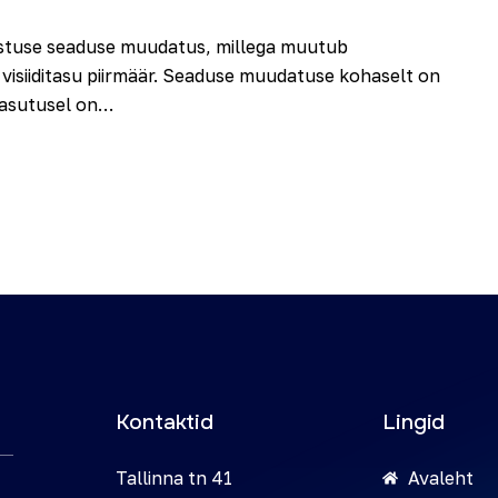
dlustuse seaduse muudatus, millega muutub
i visiiditasu piirmäär. Seaduse muudatuse kohaselt on
iuasutusel on…
Kontaktid
Lingid
Tallinna tn 41
Avaleht