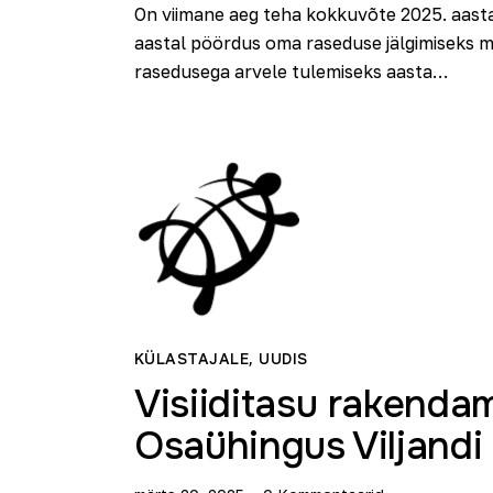
On viimane aeg teha kokkuvõte 2025. aasta 
aastal pöördus oma raseduse jälgimiseks me
rasedusega arvele tulemiseks aasta…
KÜLASTAJALE
,
UUDIS
Visiiditasu rakenda
Osaühingus Viljandi