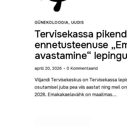
GÜNEKOLOOGIA
,
UUDIS
Tervisekassa piken
ennetusteenuse „Em
avastamine“ lepingu
aprill 20, 2026
0
Kommentaarid
Viljandi Tervisekeskus on Tervisekassa l
osutamisel juba pea viis aastat ning meil 
2028. Emakakaelavähk on maailmas…