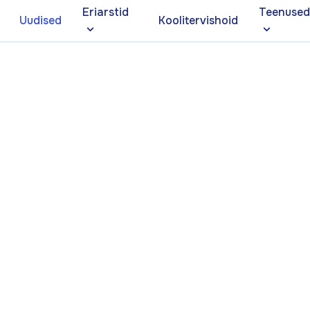
Eriarstid
Teenuse
Uudised
Koolitervishoid