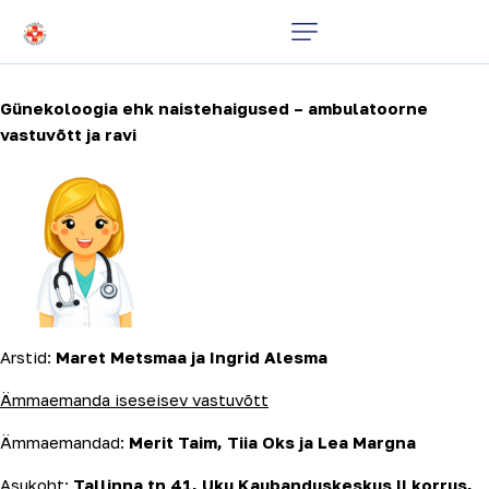
Günekoloogia ehk naistehaigused – ambulatoorne
vastuvõtt ja ravi
Arstid:
Maret Metsmaa ja Ingrid Alesma
Ämmaemanda iseseisev vastuvõtt
Ämmaemandad:
Merit Taim, Tiia Oks ja Lea Margna
Asukoht:
Tallinna tn 41, Uku Kaubanduskeskus II korrus,