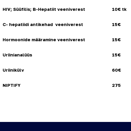
HIV; Süüfilis; B-Hepatiit veeniverest
10€ tk
C- hepatiidi antikehad veeniverest
15€
Hormoonide määramine veeniverest
15€
Uriinianalüüs
15€
Uriinikülv
60€
NIPTIFY
275