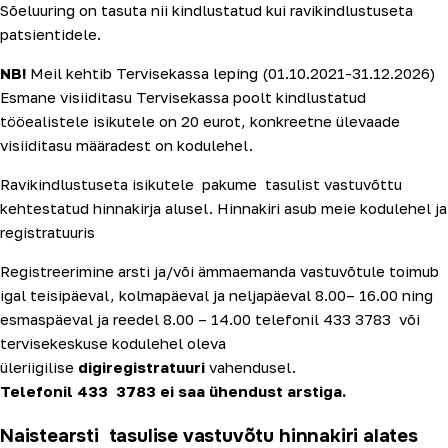
Sõeluuring on tasuta nii kindlustatud kui ravikindlustuseta
patsientidele.
NB!
Meil kehtib Tervisekassa leping (01.10.2021-31.12.2026)
Esmane visiiditasu Tervisekassa poolt kindlustatud
tööealistele isikutele on 20 eurot, konkreetne ülevaade
visiiditasu määradest on kodulehel.
Ravikindlustuseta isikutele pakume tasulist vastuvõttu
kehtestatud hinnakirja alusel. Hinnakiri asub meie kodulehel ja
registratuuris
Registreerimine arsti ja/või ämmaemanda vastuvõtule toimub
igal teisipäeval, kolmapäeval ja neljapäeval 8.00– 16.00 ning
esmaspäeval ja reedel 8.00 – 14.00 telefonil 433 3783 või
tervisekeskuse kodulehel oleva
üleriigilise
digiregistratuuri
vahendusel.
Telefonil 433 3783 ei saa ühendust arstiga.
Naistearsti tasulise vastuvõtu hinnakiri alates