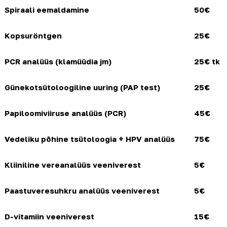
Spiraali eemaldamine
50€
Kopsuröntgen
25€
PCR analüüs (klamüüdia jm)
25€ tk
Günekotsütoloogiline uuring (PAP test)
25€
Papiloomiviiruse analüüs (PCR)
45€
Vedeliku põhine tsütoloogia + HPV analüüs
75€
Kliiniline vereanalüüs veeniverest
5€
Paastuveresuhkru analüüs veeniverest
5€
D-vitamiin veeniverest
15€