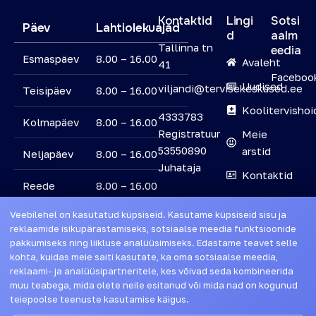
Kontaktid
Lingi
Sotsi
Päev
Lahtiolekuajad
d
aalm
Tallinna tn
eedia
Esmaspäev
8.00 – 16.00
Avaleht
41
Faceboo
Uudised
viljandi@tervisekeskused.ee
Teisipäev
8.00 – 16.00
Koolitervishoi
4333783
Kolmapäev
8.00 – 16.00
Registratuur
Meie
53550890
arstid
Neljapäev
8.00 – 16.00
Juhataja
Kontaktid
Reede
8.00 – 16.00
Veebilehel on kasutatud küpsiseid. Kasutame küpsiseid sisu ja
Laupäev
Suletud
reklaamide isikupärastamiseks, sotsiaalse meedia funktsioonide
pakkumiseks ning liikluse analüüsimiseks. Edastame teavet selle
Pühapäev
Suletud
kohta, kuidas meie saiti kasutate, ka oma sotsiaalse meedia,
reklaami- ja analüüsipartneritele, kes võivad seda kombineerida
muu teabega, mida olete neile esitanud või mida nad on kogunud
Tervishoiuteenuse osutaja kohustuslik
teiepoolse teenuste kasutamise käigus.
vastutuskindlustus on sõlmitud kindlustusandjaga