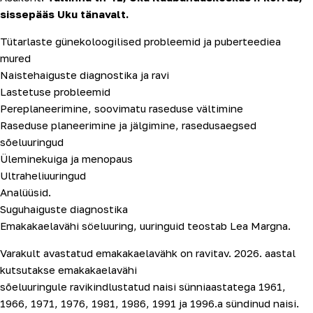
sissepääs Uku tänavalt.
Tütarlaste günekoloogilised probleemid ja puberteediea
mured
Naistehaiguste diagnostika ja ravi
Lastetuse probleemid
Pereplaneerimine, soovimatu raseduse vältimine
Raseduse planeerimine ja jälgimine, rasedusaegsed
sõeluuringud
Üleminekuiga ja menopaus
Ultraheliuuringud
Analüüsid.
Suguhaiguste diagnostika
Emakakaelavähi söeluuring, uuringuid teostab Lea Margna.
Varakult avastatud emakakaelavähk on ravitav. 2026. aastal
kutsutakse emakakaelavähi
sõeluuringule ravikindlustatud naisi sünniaastatega 1961,
1966, 1971, 1976, 1981, 1986, 1991 ja 1996.a sündinud naisi.