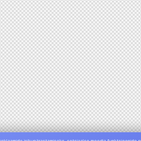
reklaamide isikupärastamiseks, sotsiaalse meedia funktsioonide p