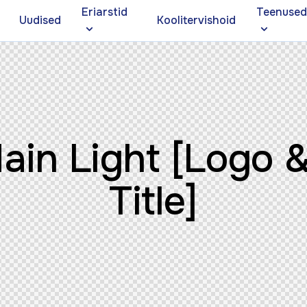
Eriarstid
Teenuse
Uudised
Koolitervishoid
ain Light [Logo 
Title]