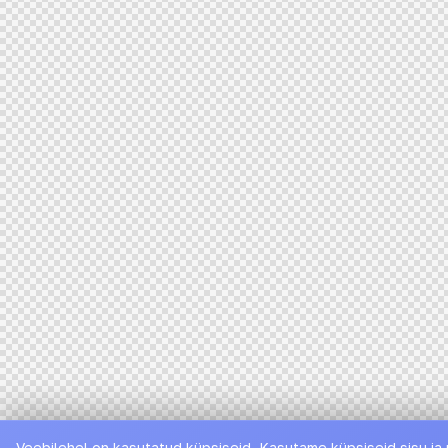
Veebilehel on kasutatud küpsiseid. Kasutame küpsiseid sisu ja 